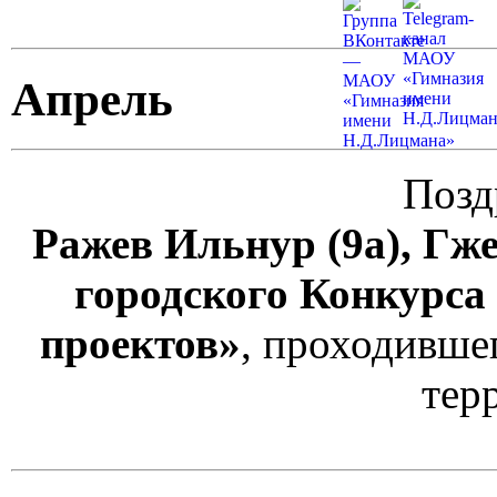
Апрель
Позд
Ражев Ильнур (9а), Гже
городского Конкурс
проектов»
, проходивше
тер