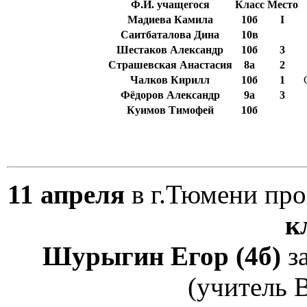
Ф.И. учащегося
Класс
Место
Мадиева Камила
10б
I
Саитбаталова Дина
10в
Шестаков Александр
10б
3
Страшевская Анастасия
8а
2
Чалков Кирилл
10б
1
С
Фёдоров Александр
9а
3
Куимов Тимофей
10б
11 апреля
в г.Тюмени пр
к
Шурыгин Егор (4б)
з
(учитель В