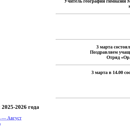
Учитель географии гимназии 
3 марта состоя
Поздравляем учащи
Отряд «Орл
3 марта в 14.00 
2025-2026 года
 — Август
ь