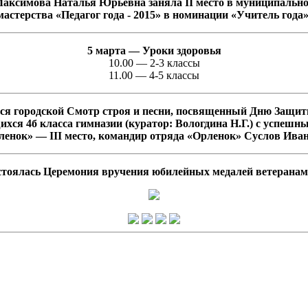
Максимова Наталья Юрьевна заняла II место в муниципально
мастерства «Педагог года - 2015» в номинации «Учитель года»
5 марта — Уроки здоровья
10.00 — 2-3 классы
11.00 — 4-5 классы
лся городской Смотр строя и песни, посвященный Дню Защит
хся 4б класса гимназии (куратор: Вологдина Н.Г.) с успешн
енок» — III место, командир отряда «Орленок» Суслов Иван
состоялась Церемония вручения юбилейных медалей ветеранам