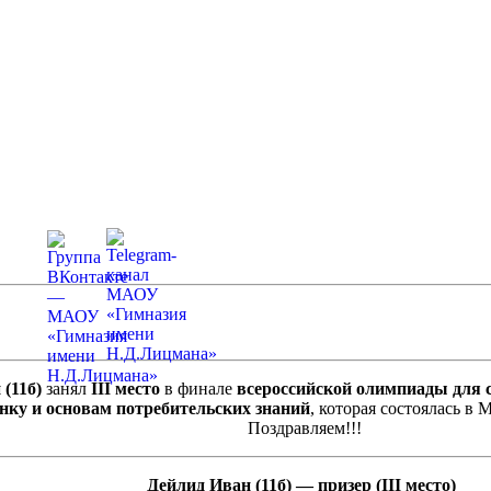
(11б)
занял
III место
в финале
всероссийской олимпиады для 
нку и основам потребительских знаний
, которая состоялась в 
Поздравляем!!!
Дейлид Иван (11б) — призер (III место)