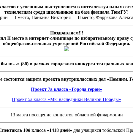
 классов с успешным выступлением в интеллектуальных сос
технологиям среди школьников на базе филиала ТюмГУ!
ий — I место, Панкина Виктория — II место, Фаррахова Алексан
Поздравляем!!!
ял II место в интернет-олимпиаде по избирательному праву с
общеобразовательных учреждений Российской Федерации.
были…» (8б) в рамках городского конкурса театральных ко
але состоится защита проекта внутриклассных дел «Помним. Г
Проект 7а класса «Города-герои»
Проект 5а класса «Мы наследники Великой Победы»
13 марта посещение концертов областной филармонии
 Спектакль 10б класса «1418 дней»
для учащихся тобольской Пр