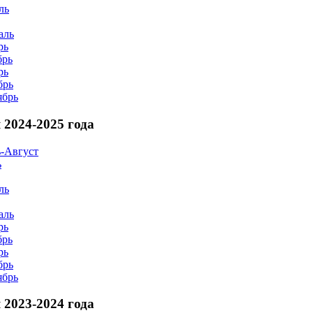
ль
аль
рь
брь
рь
брь
ябрь
2024-2025 года
-Август
ь
ль
аль
рь
брь
рь
брь
ябрь
2023-2024 года