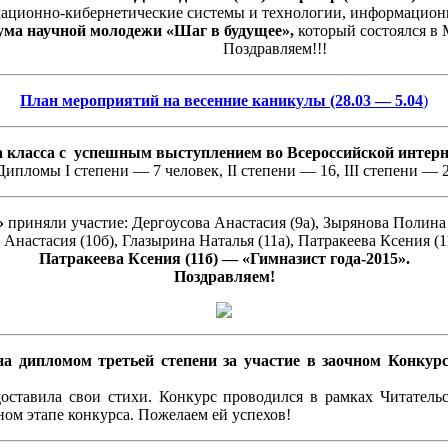
ационно-кибернетические системы и технологии, информацион
ума научной молодежи «Шаг в будущее»,
который состоялся в 
Поздравляем!!!
План мероприятий на весенние каникулы (28.03 — 5.04
)
 класса с успешным выступлением во Всероссийской интерн
Дипломы I степени — 7 человек, II степени — 16, III степени — 2
»
приняли участие: Дергоусова Анастасия (9а), Зырянова Полина 
 Анастасия (10б), Глазырина Наталья (11а), Патракеева Ксения (1
Патракеева Ксения (11б) — «Гимназист года-2015».
Поздравляем!
а дипломом третьей степени за участие в заочном Конкур
ставила свои стихи. Конкурс проводился в рамках Читательс
ном этапе конкурса. Пожелаем ей успехов!