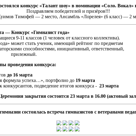
стоялся конкурс «Талант шоу» в номинации «Соло. Вокал» 
Поздравляем победителей и призёров!!!
уимов Тимофей — 2 место, Ансамбль «Лорелея» (6 класс) — 2 ме
та — Конкурс «Гимназист года»
щиеся 9-11 классов (1 человек от классного коллектива).
года» может стать ученик, имеющий рейтинг по предметам
заторскими способностями, инициативный, ответственный,
прилежный.
пы проведения конкурса:
тов
до 16 марта
оя формула успеха…», портфолио до
19 марта
к конкурсантов, подведение итогов конкурса -
23 марта
Церемония закрытия состоится 23 марта в 16.00 (актовый зал
 гимназии состоялась встреча гимназистов с ветеранами педа