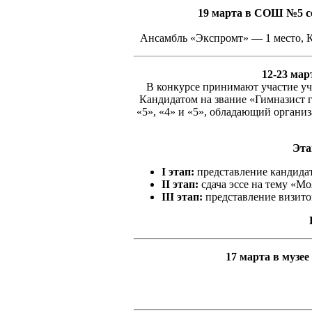
19 марта в СОШ №5 со
Ансамбль «Экспромт» — 1 место, К
12-23 мар
В конкурсе принимают участие уча
Кандидатом на звание «Гимназист 
«5», «4» и «5», обладающий органи
Эта
I этап:
представление кандида
II этап:
сдача эссе на тему «М
III этап:
представление визито
17 марта в музее