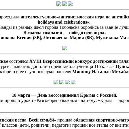
проходила
интеллектуально-лингвистическая игра на английско
holidays and celebrations».
анды из разных школ города Тобольска боролись за звание луч
Команда гимназии — победитель игры.
инкова Есения (8В), Литовченко Мария (8В), Мужикова Мал
скве
состоялся
XVIII Всероссийский конкурс достижений тал
урсе гимназию достойно представила ученица 11б класса
Пушка
кторию и ее научного руководителя
Мишину Наталью Михайл
18 марта — День воссоединения Крыма с Россией.
ии прошли уроки «Разговоры о важном» на тему: «Крым — дорог
нская весна. Всей семьёй
» прошла
областная спортивно-пат
классов (дети, родители, педагоги) прошли все этапы от визит