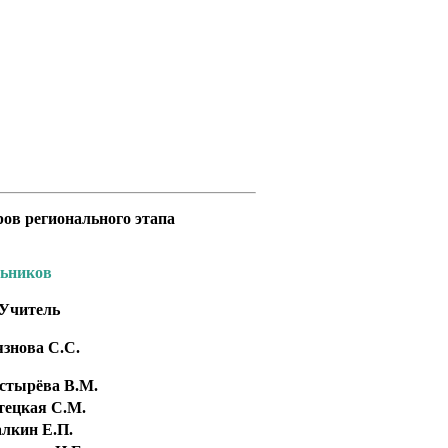
ов регионального этапа
льников
Учитель
язнова С.С.
стырёва В.М.
тецкая С.М.
алкин Е.П.