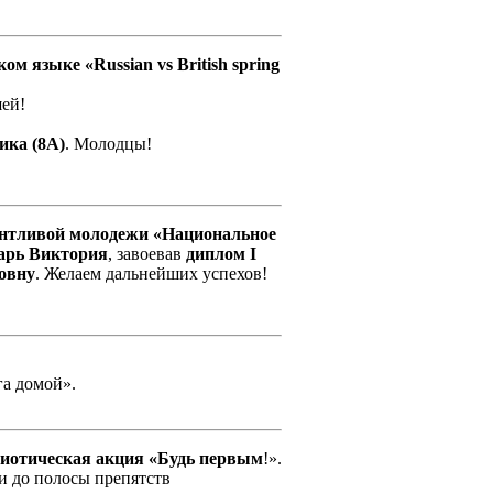
м языке «Russian vs British spring
шей!
ика (8А)
. Молодцы!
антливой молодежи «Национальное
рь Виктория
, завоевав
диплом I
овну
. Желаем дальнейших успехов!
а домой».
риотическая акция «Будь первым
!».
ки до полосы препятств