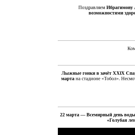
Поздравляем
Ибрагимову А
возможностями здор
Ком
Лыжные гонки в зачёт XXlX Спа
марта
на стадионе «Тобол». Несмо
22 марта — Всемирный день воды
«Голубая ле