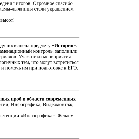
ведения итогов. Огромное спасибо
е мамы-лыжницы стали украшением
 высот!
оду посвящена предмету «
История
».
заменационный контроль, заполнили
териалов. Участники мероприятия
огичных тем, что могут встретиться
 и помочь им при подготовке к ЕГЭ,
ных проб в области современных
огии; Инфографика; Видеомонтаж;
петенции «Инфографика». Желаем