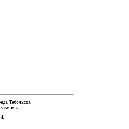
рода Тобольска
.
 лыжники:
й.