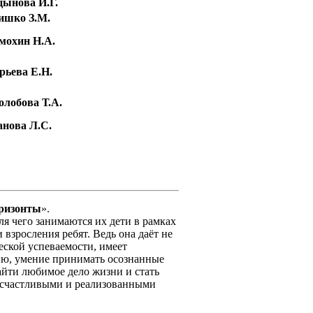
ынова И.Г.
ишко З.М.
мохин Н.А.
рьева Е.Н.
олобова Т.А.
нова Л.С.
оризонты
».
я чего занимаются их дети в рамках
зросления ребят. Ведь она даёт не
ской успеваемости, имеет
ию, умение принимать осознанные
айти любимое дело жизни и стать
ь счастливыми и реализованными