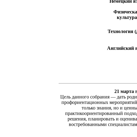
Немецкий я
Физическ
культура
Технология (д
Английский 
21 марта
в
Цель данного собрания — дать роди
профориентационных мероприятий. 
только знания, но и цен
практикоориентированный подход
решения, планировать и оценива
востребованными специалистами