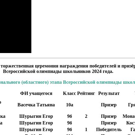
ь
торжественная церемония награждения победителей и призёр
Всероссийской олимпиады школьников 2024 года.
онального (областного) этапа
Всероссийской олимпиады шко
ФИ учащегося
Класс
Рейтинг
Результат
о
Васечка Татьяна
10а
Призер
Гр
ка
Шурыгин Егор
9б
2
Призер
Мона
а
Шурыгин Егор
9б
Призер
Кос
Шурыгин Егор
9б
1
Победитель
Г