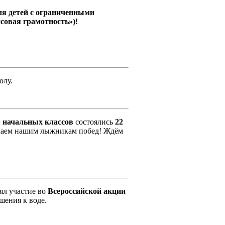
ля детей c ограниченными
овая грамотность»)!
олу.
 начальных классов
состоялись
22
желаем нашим лыжникам побед! Ждём
л участие во
Всероссийской акции
шения к воде.