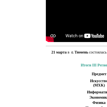
21 марта
в
г. Тюмень
состоялас
Итоги III Реги
Предмет
Искусств
(МХК
)
Информати
Экономик
Физика