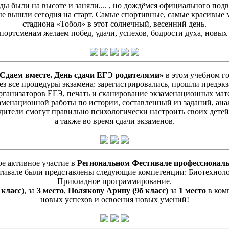
нды были на высоте и заняли.... , но дождёмся официального под
ые вышли сегодня на старт. Самые спортивные, самые красивы
стадиона «Тобол» в этот солнечный, весенний день.
портсменам желаем побед, удачи, успехов, бодрости духа, новых
Сдаем вместе. День сдачи ЕГЭ родителями»
в этом учебном г
ез все процедуры экзамена: зарегистрировались, прошли предэк
организаторов ЕГЭ, печать и сканирование экзаменационных ма
менационной работы по истории, составленный из заданий, анал
одители смогут правильно психологически настроить своих детей
а также во время сдачи экзаменов.
е активное участие в
Региональном Фестивале профессиональ
стивале были представлены следующие компетенции: Биотехнол
Прикладное программирование.
 класс
), за
3 место
,
Полякову Арину (9б класс)
за
1 место
в ком
новых успехов и освоения новых умений!