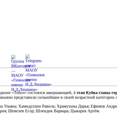
адионе «Тобол» состоялся завершающий, 4
этап Кубка главы го
назию представили сильнейшие в своей возрастной категории
ева Ульяна; Хамидуллин Равиль; Храмухина Дарья; Ефимов Андре
рия; Шевелев Егор; Шлендик Варвара; Цыкарев Артём.