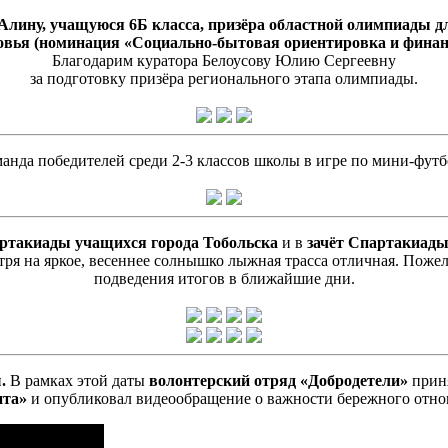
лину, учащуюся 6Б класса, призёра областной олимпиады д
овья (номинация «Социально-бытовая ориентировка и финанс
Благодарим куратора Белоусову Юлию Сергеевну
за подготовку призёра регионального этапа олимпиады.
анда победителей среди 2-3 классов школы в игре по мини-футб
ртакиады учащихся города Тобольска
и в
зачёт Спартакиады
тря на яркое, весеннее солнышко лыжная трасса отличная. По
подведения итогов в ближайшие дни.
.
В рамках этой даты
волонтерский отряд «Добродетели»
приня
нта»
и опубликовал видеообращение о важности бережного отно