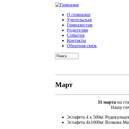
О гимназии
Учительская
Гимназистам
Родителям
События
Контакты
Обратная связь
Март
31 марта
на ст
Нашу гим
Эстафета 4 х 500м: Редикульц
Эстафета 4х1000м: Волкова Ма