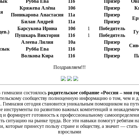
зык
Рубба Ева
11б
Призер
Овц
Кряжева Алёна
10б
Призер
К
ая
Поникарова Анастасия
11а
Призер
Ер
Билан Андрей
11а
Призер
Барсукова Ирина
10б
1
Победитель
ев.)
Гу
Пушкарь Виктория
11б
1
Победитель
Алеева Лилия
10а
Призер
Сив
язык
Рубба Ева
11б
Призер
Волкова Кира
11б
Призер
Па
Поздравляем!!!
 гимназии состоялось
родительское собрание «Россия – мои г
тельскому сообществу полноценную информацию о том, чем и дл
Гимназия сегодня становится уникальным помощником на пути в
ные инструменты по развитию важных компетенций и неакадемиче
 и формирует готовность к профессиональному самоопределен
ть ситуацию на рынке труда. Все эти навыки помогут ребятам н
, которые принесут пользу стране и обществу, а значит — стат
взрослыми