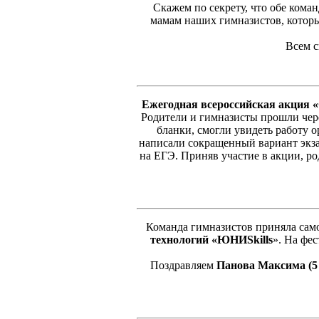
Скажем по секрету, что обе кома
мамам наших гимназистов, котор
Всем с
Ежегодная всероссийская акция «
Родители и гимназисты прошли чер
бланки, смогли увидеть работу 
написали сокращенный вариант экза
на ЕГЭ. Приняв участие в акции, р
Команда гимназистов приняла само
технологий «ЮНИSkills
». На фе
Поздравляем
Панова Максима (5