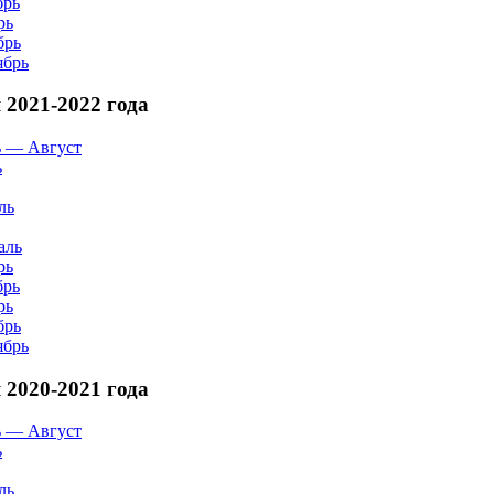
брь
рь
брь
ябрь
2021-2022 года
 — Август
ь
ль
аль
рь
брь
рь
брь
ябрь
2020-2021 года
 — Август
ь
ль