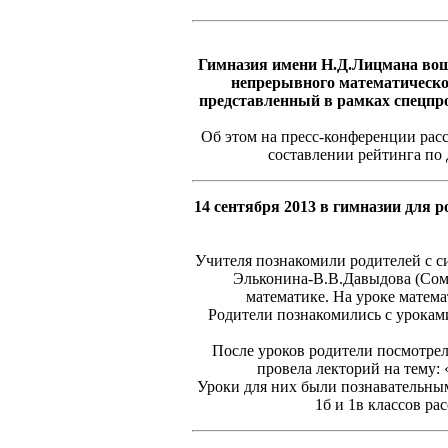
Гимназия имени Н.Д.Лицмана вош
непрерывного математическо
представленный в рамках спецпр
Об этом на пресс-конференции расс
составлении рейтинга по
14 сентября 2013 в гимназии для
Учителя познакомили родителей с си
Эльконина-В.В.Давыдова (Сомов
математике. На уроке матем
Родители познакомились с уроками
После уроков родители посмотрел
провела лекторий на тему:
Уроки для них были познавательным
1б и 1в классов ра