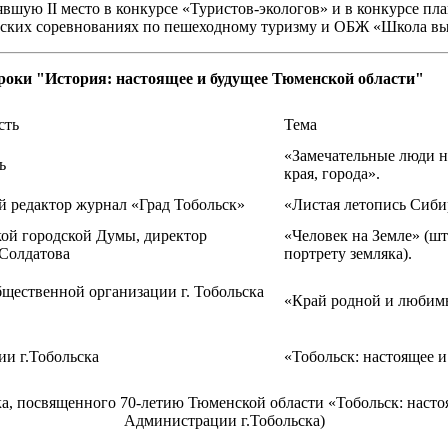
вшую II место в конкурсе «Туристов-экологов» и в конкурсе пл
одских соревнованиях по пешеходному туризму и ОБЖ «Школа вы
роки "История: настоящее и будущее Тюменской области"
сть
Тема
«Замечательные люди 
ь
края, города».
й редактор журнал «Град Тобольск»
«Листая летопись Сибир
кой городской Думы, директор
«Человек на Земле» (ш
 Солдатова
портрету земляка).
общественной организации г. Тобольска
«Край родной и любим
ии г.Тобольска
«Тобольск: настоящее и
, посвященного 70-летию Тюменской области «Тобольск: настоя
Администрации г.Тобольска)