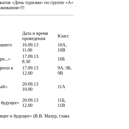
акатов «День туризма» по группе «А»
живания»!!!
Дата и время
Класс
проведения
нашего
16.09.13
10А,
11.00
10В
17.09.13
и...»
10Б
8.30
трихи к
17.09.13
9А, 9Б,
12.00
9В
20.09.13
ый».
11А
10.00
20.09.13
11Б,
 будущее»
12.00
11В
щее и будущее» (В.В. Мазур, глава