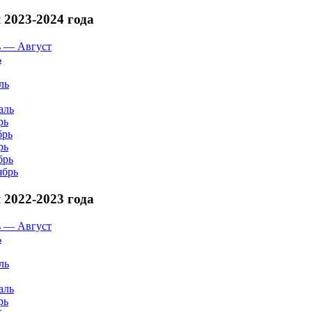
2023-2024 года
 — Август
ь
ль
аль
рь
брь
рь
брь
ябрь
2022-2023 года
 — Август
ь
ль
аль
рь