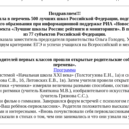
Поздравляем!!!
ла в перечень 500 лучших школ Российской Федерации, по
го образования при информационной поддержке РИА «Новост
оекта «Лучшие школы России: рейтинги и мониторинги». В п
из 77 субъектов Российской Федерации.
казала заместитель председателя правительства Ольга Голодец.
 двум критериям: ЕГЭ и успехи учащихся на Всероссийской и м
 родителей первых классов прошли открытые родительские с
перемена».
Программа
стемой «Начальная школа XXI века» (Толстогузова Е.Н., 1а) и 
а С.В., 1б, Литовских Е.В., 1в). Затем учителя провели откры
атики «ученики» измеряли величины разными способами, составл
 ритмики (учитель Кияткина М.В.), изобразительного искусства
(учитель Грязнова С.С.).
и фильм о гимназии. Завершился форум встречей с психологом 
 «Ваш ребёнок-первоклассник». Родители положительно высказа
и и интересными. «Вновь почувствовали себя первоклассникам
ссказали в стихах о том, чем они занимались и что они узнали на