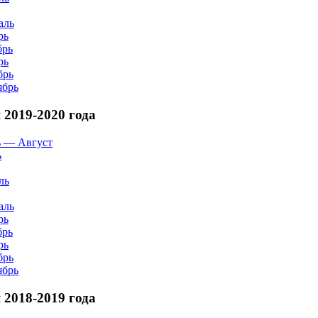
аль
рь
брь
рь
брь
ябрь
2019-2020 года
 — Август
ь
ль
аль
рь
брь
рь
брь
ябрь
2018-2019 года