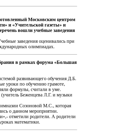
дготовленный Московским центром
и» и «Учительской газеты» и
еречень вошли учебные заведения
 Учебные заведения оценивались при
еждународных олимпиадах.
обрания в рамках форума «Большая
системой развивающего обучения Д.Б.
тые уроки по обучению грамоте,
яли формулы, считали в уме.
 (учитель Беженцева Л.Г. и музыки
гимназии Созоновой М.С., которая
лись о данном мероприятии.
и»,- отметили родители. А родители
 уроках математики.