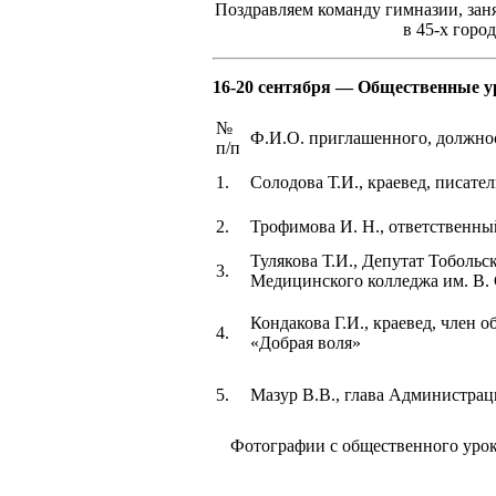
Поздравляем команду гимназии, заня
в 45-х гор
16-20 сентября — Общественные у
№
Ф.И.О. приглашенного, должно
п/п
1.
Солодова Т.И., краевед, писател
2.
Трофимова И. Н., ответственны
Тулякова Т.И., Депутат Тобольс
3.
Медицинского колледжа им. В.
Кондакова Г.И., краевед, член 
4.
«Добрая воля»
5.
Мазур В.В., глава Администрац
Фотографии с общественного урока